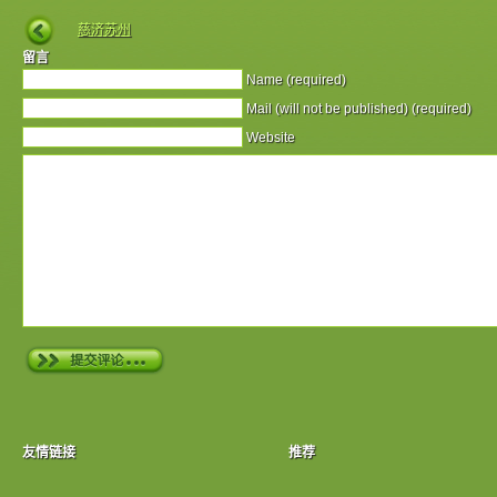
慈济苏州
留言
Name (required)
Mail (will not be published) (required)
Website
友情链接
推荐